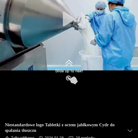
FABRYCE
KONTROLA
JAKOŚCI
SKONTAKTUJ
SIĘ
Z
NAMI
AKTUALNOŚCI
WSZYSTKIE
Niestandardowe logo Tabletki z octem jabłkowym Cydr do
spalania tłuszczu
PRZYPADKI