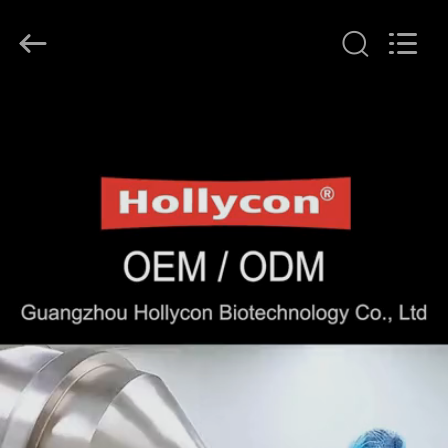
Hollycon
Biotechnology
Co.,
Ltd..
All
Rights
Reserved.
DOM
PRODUKTY
FILMY
O
NAS
WYCIECZKA
PO