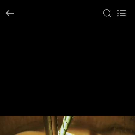
Hollycon
Biotechnology
Co.,
Ltd..
All
Rights
Reserved.
DOM
PRODUKTY
FILMY
O
NAS
WYCIECZKA
PO