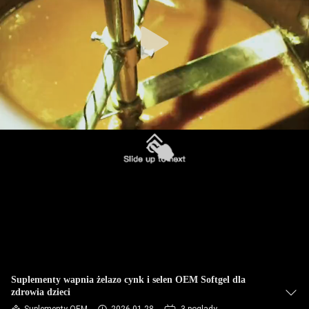
FABRYCE
KONTROLA
JAKOŚCI
SKONTAKTUJ
SIĘ
Z
NAMI
AKTUALNOŚCI
WSZYSTKIE
Suplementy wapnia żelazo cynk i selen OEM Softgel dla
zdrowia dzieci
PRZYPADKI