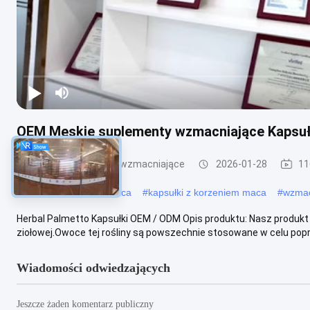
OEM Męskie suplementy wzmacniające Kapsuł
Męskie suplementy wzmacniające
2026-01-28
11
#
kapsułki w proszku maca
#
kapsułki z korzeniem maca
#
wzmac
Herbal Palmetto Kapsułki OEM / ODM Opis produktu: Nasz produkt po
ziołowej.Owoce tej rośliny są powszechnie stosowane w celu popraw
Wiadomości odwiedzających
Jeszcze żaden komentarz publiczny