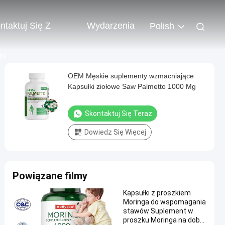
ntaktuj Się Z
Wydarzenia
Polish
mi
OEM Męskie suplementy wzmacniające
Kapsułki ziołowe Saw Palmetto 1000 Mg
Skontaktuj Się Teraz
Dowiedz Się Więcej
Powiązane filmy
Kapsułki z proszkiem
Moringa do wspomagania
stawów Suplement w
proszku Moringa na dobry