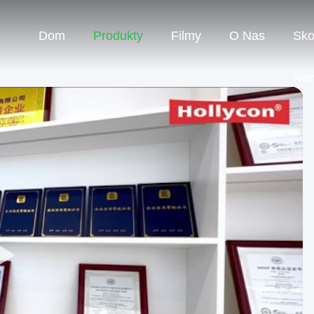
Dom
Produkty
Filmy
O Nas
Sko
Na