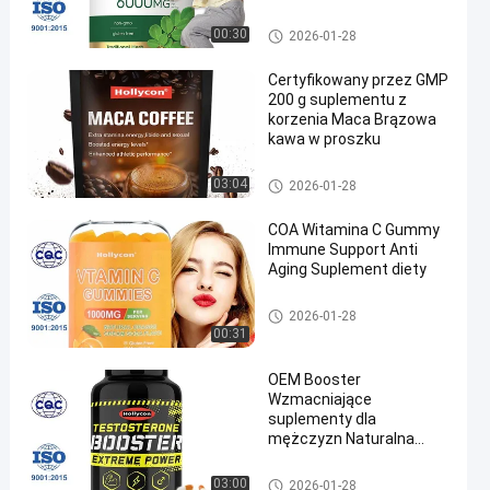
sen
Suplementy OEM
00:30
2026-01-28
Certyfikowany przez GMP
200 g suplementu z
korzenia Maca Brązowa
kawa w proszku
Suplement z korzenia Maca
03:04
2026-01-28
COA Witamina C Gummy
Immune Support Anti
Aging Suplement diety
Biotynowe żelki witaminowe
2026-01-28
00:31
OEM Booster
Wzmacniające
suplementy dla
mężczyzn Naturalna
energia i pigułki na
wytrzymałość
Męskie suplementy wzmacnia
03:00
2026-01-28