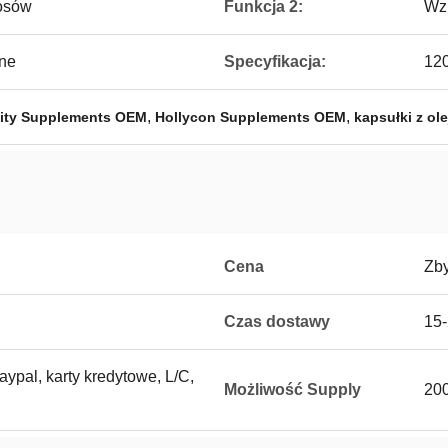
osów
Funkcja 2:
Wzm
ane
Specyfikacja:
120
,
,
ity Supplements OEM
Hollycon Supplements OEM
kapsułki z ol
Cena
Zb
Czas dostawy
15-
aypal, karty kredytowe, L/C,
Możliwość Supply
200