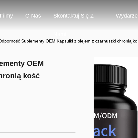
Filmy
O Nas
Skontaktuj Się Z
Wydarze
Nami
Odporność Suplementy OEM Kapsułki z olejem z czarnuszki chronią ko
lementy OEM
hronią kość