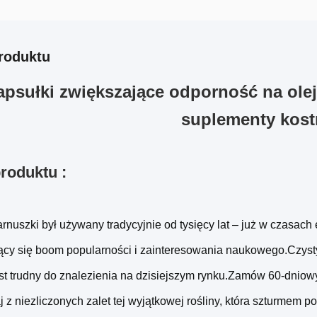
roduktu
apsułki zwiększające odporność na ole
suplementy kost
roduktu :
arnuszki był używany tradycyjnie od tysięcy lat – już w czasac
ący się boom popularności i zainteresowania naukowego.Czysty,
est trudny do znalezienia na dzisiejszym rynku.Zamów 60-dniowy 
j z niezliczonych zalet tej wyjątkowej rośliny, która szturmem po