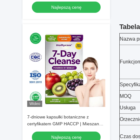
Najlepszą cenę
Tabel
Nazwa p
Funkcjo
Specyfik
MOQ
Wideo
Usługa
7-dniowe kapsułki botaniczne z
Orzeczni
certyfikatem GMP HACCP | Mieszanka
wielu ziół Codzienny suplement
Czas dos
Najlepszą cenę
składników odżywczych dla roślin,