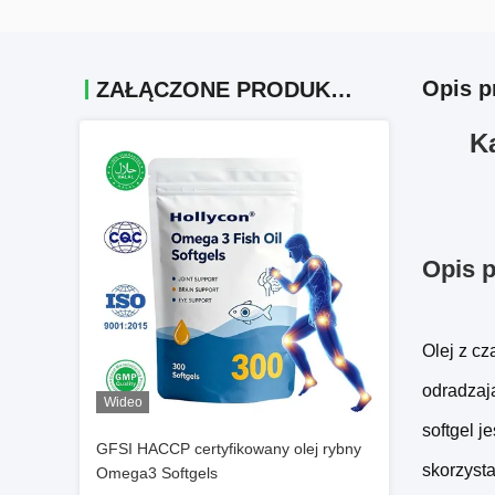
Opis p
ZAŁĄCZONE PRODUKTY
K
Opis p
Olej z cz
odradzaj
Wideo
softgel j
GFSI HACCP certyfikowany olej rybny
skorzysta
Omega3 Softgels