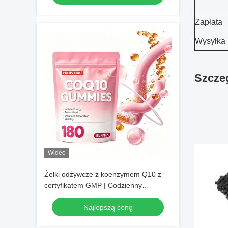
dostępna marka prywatna
Zapłata
Wysyłka
Szczeg
Wideo
Żelki odżywcze z koenzymem Q10 z
certyfikatem GMP | Codzienny
suplement diety, sprzedaż hurtowa i
Najlepszą cenę
konfigurowalna