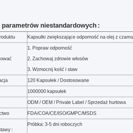
a parametrów niestandardowych
:
roduktu
Kapsułki zwiększające odporność na olej z czarnu
1. Popraw odporność
nować
2. Zachowaj zdrowie włosów
3. Wzmocnij kość i staw
acja
120 Kapsułek / Dostosowane
1000000 kapsułek
ODM / OEM / Private Label / Sprzedaż hurtowa
ctwo
FDA/COA/CE/ISO/GMPC/MSDS
Próbka: 3-5 dni roboczych
tawy :