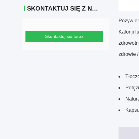
SKONTAKTUJ SIĘ Z NAMI
Pożywieni
Kalonji l
Skontaktuj się teraz
zdrowotny
zdrowie /
Tłocz
Potęż
Natur
Kapsu