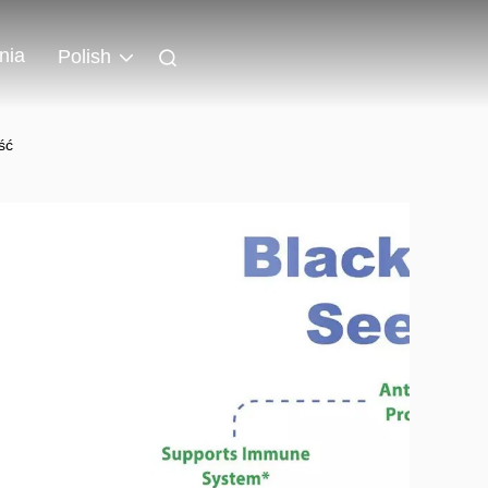
nia
Polish
ść