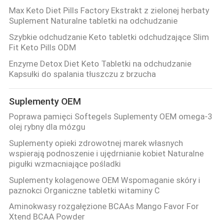
Max Keto Diet Pills Factory Ekstrakt z zielonej herbaty
Suplement Naturalne tabletki na odchudzanie
POPROSIĆ
Szybkie odchudzanie Keto tabletki odchudzające Slim
O
Fit Keto Pills ODM
WYCENĘ
Enzyme Detox Diet Keto Tabletki na odchudzanie
Kapsułki do spalania tłuszczu z brzucha
SITEMAP
Suplementy OEM
Poprawa pamięci Softegels Suplementy OEM omega-3
POLITYKA
olej rybny dla mózgu
PRYWATNOŚCI
Suplementy opieki zdrowotnej marek własnych
wspierają podnoszenie i ujędrnianie kobiet Naturalne
pigułki wzmacniające pośladki
Suplementy kolagenowe OEM Wspomaganie skóry i
paznokci Organiczne tabletki witaminy C
Aminokwasy rozgałęzione BCAAs Mango Favor For
Xtend BCAA Powder