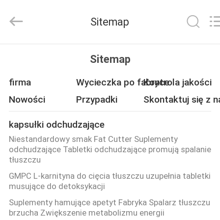
Hollycon
Biotechnology
Co.,
Sitemap
Ltd..
All
Rights
Reserved.
DOM
Sitemap
PRODUKTY
firma
Wycieczka po fabryce
Kontrola jakości
Nowości
Przypadki
Skontaktuj się z 
FILMY
kapsułki odchudzające
Niestandardowy smak Fat Cutter Suplementy
O
odchudzające Tabletki odchudzające promują spalanie
NAS
tłuszczu
GMPC L-karnityna do cięcia tłuszczu uzupełnia tabletki
musujące do detoksykacji
WYCIECZKA
Suplementy hamujące apetyt Fabryka Spalarz tłuszczu
PO
brzucha Zwiększenie metabolizmu energii