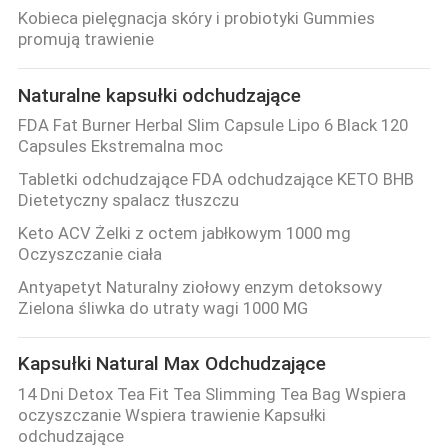
FABRYCE
Kobieca pielęgnacja skóry i probiotyki Gummies
promują trawienie
KONTROLA
Naturalne kapsułki odchudzające
JAKOŚCI
FDA Fat Burner Herbal Slim Capsule Lipo 6 Black 120
Capsules Ekstremalna moc
SKONTAKTUJ
Tabletki odchudzające FDA odchudzające KETO BHB
Dietetyczny spalacz tłuszczu
SIĘ
Keto ACV Żelki z octem jabłkowym 1000 mg
Z
Oczyszczanie ciała
NAMI
Antyapetyt Naturalny ziołowy enzym detoksowy
Zielona śliwka do utraty wagi 1000 MG
AKTUALNOŚCI
Kapsułki Natural Max Odchudzające
14 Dni Detox Tea Fit Tea Slimming Tea Bag Wspiera
WSZYSTKIE
oczyszczanie Wspiera trawienie Kapsułki
PRZYPADKI
odchudzające