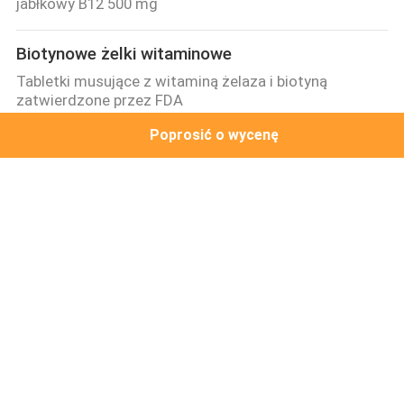
jabłkowy B12 500 mg
Biotynowe żelki witaminowe
Tabletki musujące z witaminą żelaza i biotyną
zatwierdzone przez FDA
Poprosić o wycenę
Hydrolizowane kapsułki kolagenowe
Peptydy rybne Hydrolizowane kapsułki kolagenowe
Skóra Elastyczne zdrowe kości i stawy ODM
Kapsułki Omega 3
Serce Healthcare Vegan Omega 3 Suplementy Kapsułki
Epa Dha
Suplement z korzenia Maca
Zwiększenie libido żeń-szeń w kapsułkach z
dodatkiem korzenia maca dla mężczyzn