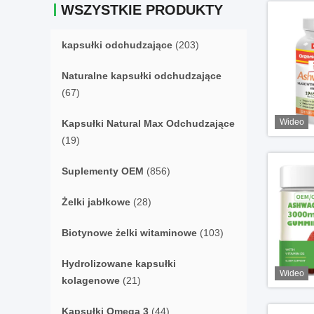
WSZYSTKIE PRODUKTY
kapsułki odchudzające
(203)
Naturalne kapsułki odchudzające
(67)
Wideo
Kapsułki Natural Max Odchudzające
(19)
Suplementy OEM
(856)
Żelki jabłkowe
(28)
Biotynowe żelki witaminowe
(103)
Hydrolizowane kapsułki
Wideo
kolagenowe
(21)
Kapsułki Omega 3
(44)