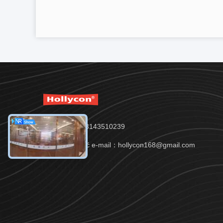
Tel.：86-13143510239
Wiadomość e-mail：hollycon168@gmail.com