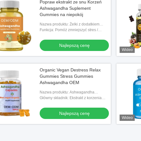
Popraw ekstrakt ze snu Korzeń
Ashwagandha Suplement
Gummies na niepokój
Nazwa produktu: Żelki z dodatkiem
Ashwagandhy
Funkcja: Pomóż zmniejszyć stres /
Wzmocnij swój układ odpornościowy
Najlepszą cenę
Wideo
Organic Vegan Destress Relax
Gummies Stress Gummies
Ashwagandha OEM
Nazwa produktu: Ashwagandha
Suplement Gummies
Główny składnik: Ekstrakt z korzenia
Ashwagandhy
Najlepszą cenę
Wideo