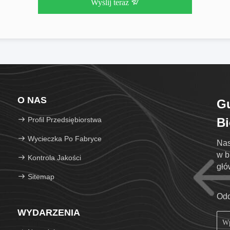
Wyślij teraz
O NAS
G
Profil Przedsiębiorstwa
Bi
Wycieczka Po Fabryce
Nas
w b
Kontrola Jakości
głó
Sitemap
Odd
WYDARZENIA