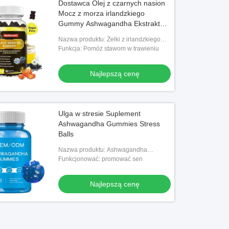
Dostawca Olej z czarnych nasion
Mocz z morza irlandzkiego
Gummy Ashwagandha Ekstrakt
wspierający odporność
Nazwa produktu: Żelki z irlandzkiego
mchu morskiego z olejem z nasion
Funkcja: Pomóż stawom w trawieniu
czarnuszki
Najlepszą cenę
Ulga w stresie Suplement
Ashwagandha Gummies Stress
Balls
Nazwa produktu: Ashwagandha
Suplement Gummies
Funkcjonować: promować sen
Najlepszą cenę