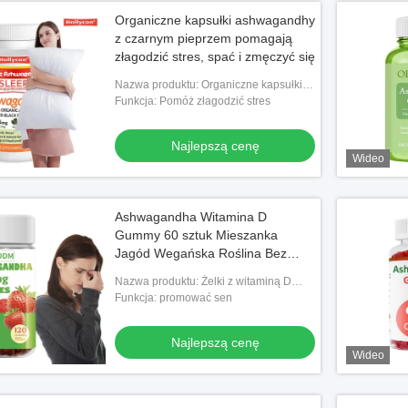
Organiczne kapsułki ashwagandhy
z czarnym pieprzem pomagają
złagodzić stres, spać i zmęczyć się
Nazwa produktu: Organiczne kapsułki
Ashwagandhy
Funkcja: Pomóż złagodzić stres
Najlepszą cenę
Wideo
Ashwagandha Witamina D
Gummy 60 sztuk Mieszanka
Jagód Wegańska Roślina Bez
GMO
Nazwa produktu: Żelki z witaminą D
Ashwagandha
Funkcja: promować sen
Najlepszą cenę
Wideo