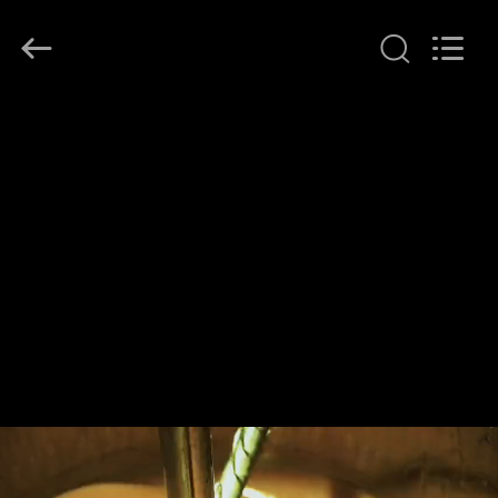
Hollycon
Biotechnology
Co.,
Ltd..
All
Rights
Reserved.
DOM
PRODUKTY
FILMY
O
NAS
WYCIECZKA
PO