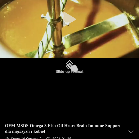
FABRYCE
KONTROLA
JAKOŚCI
SKONTAKTUJ
SIĘ
Z
NAMI
AKTUALNOŚCI
WSZYSTKIE
OEM MSDS Omega 3 Fish Oil Heart Brain Immune Support
dla mężczyzn i kobiet
PRZYPADKI